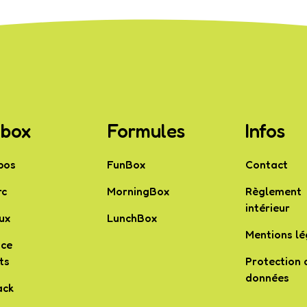
box
Formules
Infos
pos
FunBox
Contact
rc
MorningBox
Règlement
intérieur
ux
LunchBox
Mentions lé
ace
ts
Protection 
données
ack