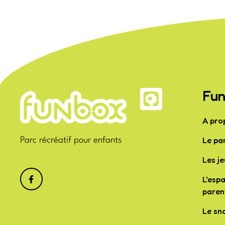
Fun
A pro
Le pa
Parc récréatif pour enfants
Les je
L'esp
paren
Le sn