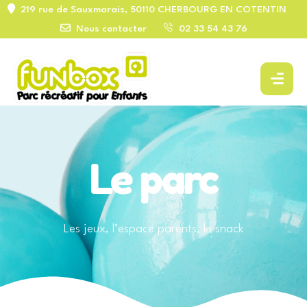
219 rue de Sauxmarais, 50110 CHERBOURG EN COTENTIN
Nous contacter
02 33 54 43 76
Le parc
Les jeux, l’espace parents, le snack